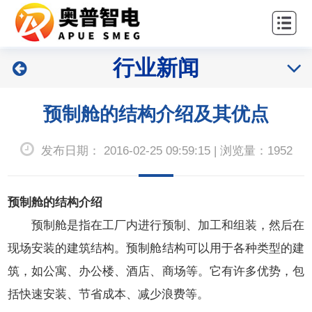
站
关
首
于
能
全
行业新闻
页
我
源
工
生
们
装
程
预制舱的结构介绍及其优点
命
备
总
新
周
发布日期： 2016-02-25 09:59:15 | 浏览量：1952
包
闻
期
资
业
联
预制舱的结构介绍
服
讯
绩
系
预制舱是指在工厂内进行预制、加工和组装，然后在
务
现场安装的建筑结构。预制舱结构可以用于各种类型的建
我
筑，如公寓、办公楼、酒店、商场等。它有许多优势，包
们
括快速安装、节省成本、减少浪费等。