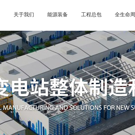
关于我们
能源装备
工程总包
全生命