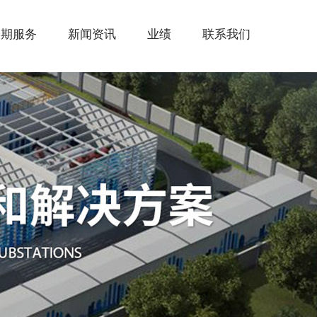
周期服务
新闻资讯
业绩
联系我们