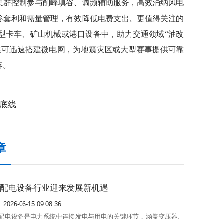
集群控制参与削峰填谷、调频辅助服务，高效消纳风电
谷套利和需量管理，有效降低电费支出。更值得关注的
型卡车、矿山机械或港口设备中，助力交通领域“油改
性可迅速搭建微电网，为地震灾区或大型赛事提供可靠
落。
济底线
章
输配电设备行业迎来发展新机遇
2026-06-15 09:08:36
配电设备是电力系统中连接发电与用电的关键环节，涵盖变压器、