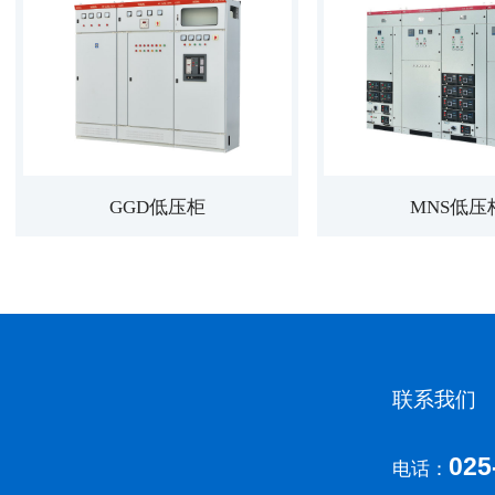
GGD低压柜
MNS低压
联系我们
025
电话：