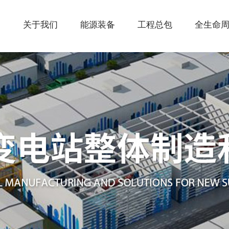
关于我们
能源装备
工程总包
全生命