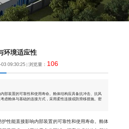
与环境适应性
106
-03 09:30:25
| 浏览量：
响内部装置的可靠性和使用寿命。舱体结构应具备抗冲击、抗风
应考虑舱体与基础的连接方式，采用柔性连接或防滑移措施。密
防护性能直接影响内部装置的可靠性和使用寿命。舱体