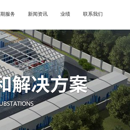
周期服务
新闻资讯
业绩
联系我们