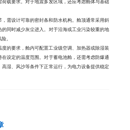
雪荷载要求。对于地震多发区域，还应考虑舱体与基础
节，需设计可靠的密封条和防水机构。舱顶通常采用斜
热的同时减少灰尘进入。对于沿海或工业污染较重的地
风险。
温度的要求，舱内可配置工业级空调、加热器或除湿装
持在设定的温度范围。对于蓄电池舱，还需考虑防爆通
、高湿、风沙等条件下正常运行，为电力设备提供稳定
章