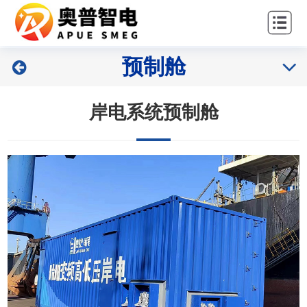
站
关
首
于
能
全
预制舱
页
我
源
工
生
们
装
程
岸电系统预制舱
命
备
总
新
周
包
闻
期
资
业
联
服
讯
绩
系
务
我
们